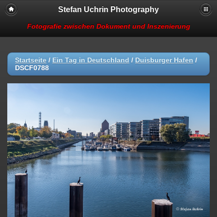
Stefan Uchrin Photography
Fotografie zwischen Dokument und Inszenierung
Startseite
/
Ein Tag in Deutschland
/
Duisburger Hafen
/
DSCF0788