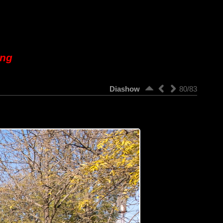
ung
Diashow
80/83