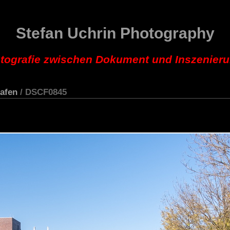
Stefan Uchrin Photography
tografie zwischen Dokument und Inszenier
afen
/ DSCF0845