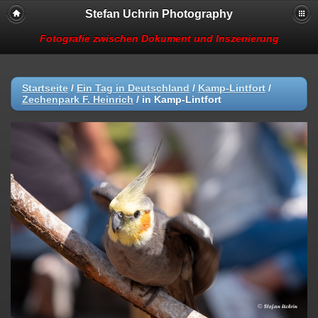
Stefan Uchrin Photography
Fotografie zwischen Dokument und Inszenierung
Startseite
/
Ein Tag in Deutschland
/
Kamp-Lintfort
/
Zechenpark F. Heinrich
/
in Kamp-Lintfort