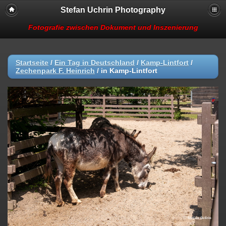
Stefan Uchrin Photography
Fotografie zwischen Dokument und Inszenierung
Startseite
/
Ein Tag in Deutschland
/
Kamp-Lintfort
/
Zechenpark F. Heinrich
/
in Kamp-Lintfort