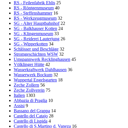
RS - Feilenfabrik Ehlis
25
RS - Röntgenmuseum
40
RS - Steffenshammer
16
RS - Werkzeugmuseum
32
SG - Alter Hauptbahnhof
22
SG - Balkhauser Kotten
24
SG - Klingenmuseum
33
SG - Reiderei Lauterjung
26
SG - Wipperkotten
34
Schlösser und Beschläge
32
Stromgeschichten WSW
32
Umspannwerk Recklinghausen
45
Völklinger Hütte
42
Wasserkraftwerk Dahlhausen
36
Wasserwerk Bockum
32
Wuppertal Engelsgarten
18
Zeche Zollern
56
Zeche Zollverein
75
Italien
1303
Abbazia di Praglia
10
Assisi
9
Bassano del Grappa
14
Castello del Catajo
28
Castello di Lispida
4
Castello di S.Martino d. Vaneza
16