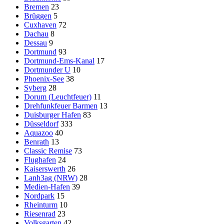
Bremen
23
Brüggen
5
Cuxhaven
72
Dachau
8
Dessau
9
Dortmund
93
Dortmund-Ems-Kanal
17
Dortmunder U
10
Phoenix-See
38
Syberg
28
Dorum (Leuchtfeuer)
11
Drehfunkfeuer Barmen
13
Duisburger Hafen
83
Düsseldorf
333
Aquazoo
40
Benrath
13
Classic Remise
73
Flughafen
24
Kaiserswerth
26
Lanh3ag (NRW)
28
Medien-Hafen
39
Nordpark
15
Rheinturm
10
Riesenrad
23
Volksgarten
42