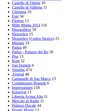
Castello di Thiene
20
Castello di Valbona
11
Chioggia
10
Este
34
Florenz
13
Mille Miglia 2014
116
Mongolfiere
50
Monselice
15
Monselice (Corteo Storico)
25
Murano
19
Padua
49
Padua - Palazzo del Bo
30
Pisa
13
Rom
32
San Daniele
6
Venedig
474
Arsenal
48
Campanile di San Marco
23
Commissario Brunetti
6
Impressionen
218
Karneval
13
Libreria Acqua Alta
11
Mercato di Rialto
11
Palazzo Ducale
44
People Mover
13