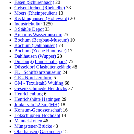
Essen (Schurenbach)
20
Gelsenkirchen (Rheinelbe)
33
Moers (Rheinpreußen)
13
Recklinghausen (Hoheward)
20
Industriekultur
1250
3 Stäh3e Depot
33
Aquarius Wassermuseum
25
Bochum (Bergbau-Museum)
10
Bochum (Dahlhausen)
73
Bochum (Zeche Hannover)
17
Dahlhausen (Wupper)
28
Duisburg (Landschaftspark)
75
Düsseldorf Glashüttengelände
48
FL - Schifffahrtsmuseum
24
GE - Nordsternturm
5
GM - Textilstah3 Wülfing
68
Gesenkschmiede Hendrichs
37
Henrichenburg
6
Henrichshütte Hattingen
29
Junkers Ju 52 3m (MH)
18
Konsum-Genossenschaft
16
Lokschuppen-Hochdahl
14
Manuelskotten
46
Müngstener-Brücke
43
Oberhausen (Gasometer)
15