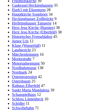
Friedhofskirche
39
Gaskessel Heckinghausen
35
Harh3 mit Elisenturm
28
Hauptkirche Sonnborn
34
Heckinghauser Zollbrücke
9
Herbringhauser Talsperre
14
Herz Jesu Kirche (Barmen)
38
Herz Jesu Kirche (Elberfeld)
38
Historisches Fernsehlabor
45
Junior Uni
12
Kluse (Wasserfall)
11
Landgericht
23
Märchenbrunnen
16
Moritzstraße
7
Motorradsegnung
50
Nordbahntrasse
138
Nordpark
24
Osterprozession
42
Ostersbaum
25
Rathaus Elberfeld
47
Sankt Maria Magdalena
39
Schauspielhaus
12
Schloss Lüntenbeck
10
Schöller
11
Schwebebahn
71