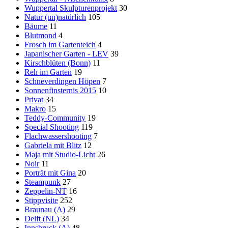
Wuppertal Skulpturenprojekt
30
Natur (un)natürlich
105
Bäume
11
Blutmond
4
Frosch im Gartenteich
4
Japanischer Garten - LEV
39
Kirschblüten (Bonn)
11
Reh im Garten
19
Schneverdingen Höpen
7
Sonnenfinsternis 2015
10
Privat
34
Makro
15
Teddy-Community
19
Special Shooting
119
Flachwassershooting
7
Gabriela mit Blitz
12
Maja mit Studio-Licht
26
Noir
11
Porträt mit Gina
20
Steampunk
27
Zeppelin-NT
16
Stippvisite
252
Braunau (A)
29
Delft (NL)
34
Innsbruck (A)
48