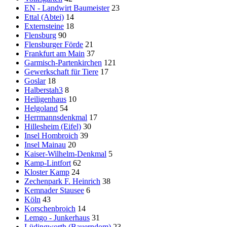
EN - Landwirt Baumeister
23
Ettal (Abtei)
14
Externsteine
18
Flensburg
90
Flensburger Förde
21
Frankfurt am Main
37
Garmisch-Partenkirchen
121
Gewerkschaft für Tiere
17
Goslar
18
Halberstah3
8
Heiligenhaus
10
Helgoland
54
Herrmannsdenkmal
17
Hillesheim (Eifel)
30
Insel Hombroich
39
Insel Mainau
20
Kaiser-Wilhelm-Denkmal
5
Kamp-Lintfort
62
Kloster Kamp
24
Zechenpark F. Heinrich
38
Kemnader Stausee
6
Köln
43
Korschenbroich
14
Lemgo - Junkerhaus
31
Lüdingworth (Bauerndom)
23