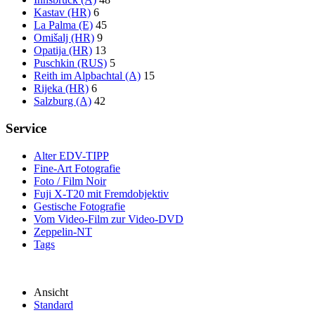
Kastav (HR)
6
La Palma (E)
45
Omišalj (HR)
9
Opatija (HR)
13
Puschkin (RUS)
5
Reith im Alpbachtal (A)
15
Rijeka (HR)
6
Salzburg (A)
42
Service
Alter EDV-TIPP
Fine-Art Fotografie
Foto / Film Noir
Fuji X-T20 mit Fremdobjektiv
Gestische Fotografie
Vom Video-Film zur Video-DVD
Zeppelin-NT
Tags
Ansicht
Standard