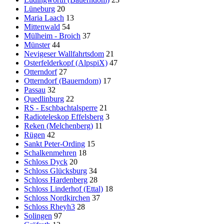
Lüneburg
20
Maria Laach
13
Mittenwald
54
Mülheim - Broich
37
Münster
44
Nevigeser Wallfahrtsdom
21
Osterfelderkopf (AlpspiX)
47
Otterndorf
27
Otterndorf (Bauerndom)
17
Passau
32
Quedlinburg
22
RS - Eschbachtalsperre
21
Radioteleskop Effelsberg
3
Reken (Melchenberg)
11
Rügen
42
Sankt Peter-Ording
15
Schalkenmehren
18
Schloss Dyck
20
Schloss Glücksburg
34
Schloss Hardenberg
28
Schloss Linderhof (Ettal)
18
Schloss Nordkirchen
37
Schloss Rheyh3
28
Solingen
97