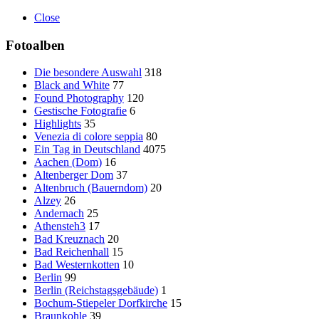
Close
Fotoalben
Die besondere Auswahl
318
Black and White
77
Found Photography
120
Gestische Fotografie
6
Highlights
35
Venezia di colore seppia
80
Ein Tag in Deutschland
4075
Aachen (Dom)
16
Altenberger Dom
37
Altenbruch (Bauerndom)
20
Alzey
26
Andernach
25
Athensteh3
17
Bad Kreuznach
20
Bad Reichenhall
15
Bad Westernkotten
10
Berlin
99
Berlin (Reichstagsgebäude)
1
Bochum-Stiepeler Dorfkirche
15
Braunkohle
39