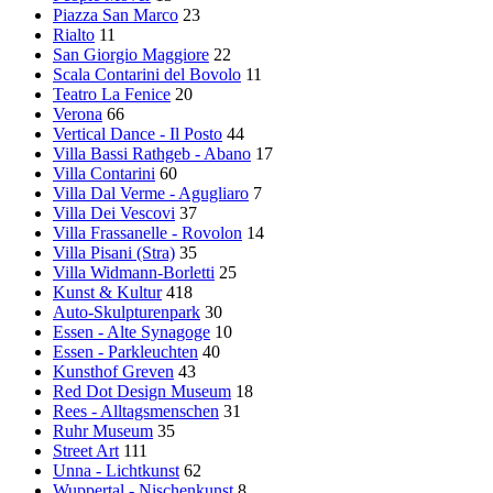
Piazza San Marco
23
Rialto
11
San Giorgio Maggiore
22
Scala Contarini del Bovolo
11
Teatro La Fenice
20
Verona
66
Vertical Dance - Il Posto
44
Villa Bassi Rathgeb - Abano
17
Villa Contarini
60
Villa Dal Verme - Agugliaro
7
Villa Dei Vescovi
37
Villa Frassanelle - Rovolon
14
Villa Pisani (Stra)
35
Villa Widmann-Borletti
25
Kunst & Kultur
418
Auto-Skulpturenpark
30
Essen - Alte Synagoge
10
Essen - Parkleuchten
40
Kunsthof Greven
43
Red Dot Design Museum
18
Rees - Alltagsmenschen
31
Ruhr Museum
35
Street Art
111
Unna - Lichtkunst
62
Wuppertal - Nischenkunst
8