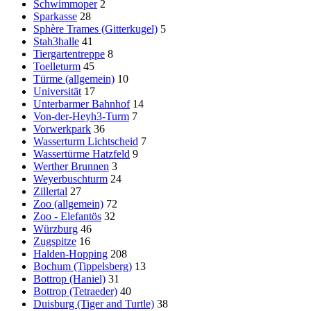
Schwimmoper
2
Sparkasse
28
Sphère Trames (Gitterkugel)
5
Stah3halle
41
Tiergartentreppe
8
Toelleturm
45
Türme (allgemein)
10
Universität
17
Unterbarmer Bahnhof
14
Von-der-Heyh3-Turm
7
Vorwerkpark
36
Wasserturm Lichtscheid
7
Wassertürme Hatzfeld
9
Werther Brunnen
3
Weyerbuschturm
24
Zillertal
27
Zoo (allgemein)
72
Zoo - Elefantös
32
Würzburg
46
Zugspitze
16
Halden-Hopping
208
Bochum (Tippelsberg)
13
Bottrop (Haniel)
31
Bottrop (Tetraeder)
40
Duisburg (Tiger and Turtle)
38