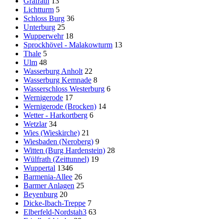
Gräfrath
13
Lichtturm
5
Schloss Burg
36
Unterburg
25
Wupperwehr
18
Sprockhövel - Malakowturm
13
Thale
5
Ulm
48
Wasserburg Anholt
22
Wasserburg Kemnade
8
Wasserschloss Westerburg
6
Wernigerode
17
Wernigerode (Brocken)
14
Wetter - Harkortberg
6
Wetzlar
34
Wies (Wieskirche)
21
Wiesbaden (Neroberg)
9
Witten (Burg Hardenstein)
28
Wülfrath (Zeittunnel)
19
Wuppertal
1346
Barmenia-Allee
26
Barmer Anlagen
25
Beyenburg
20
Dicke-Ibach-Treppe
7
Elberfeld-Nordstah3
63