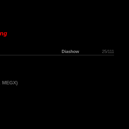
ung
Diashow
25/111
a. MEGX)