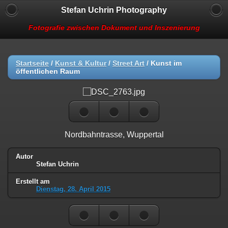
Stefan Uchrin Photography
Fotografie zwischen Dokument und Inszenierung
Startseite
/
Kunst & Kultur
/
Street Art
/
Kunst im
öffentlichen Raum
Nordbahntrasse, Wuppertal
Autor
Stefan Uchrin
Erstellt am
Dienstag, 28. April 2015