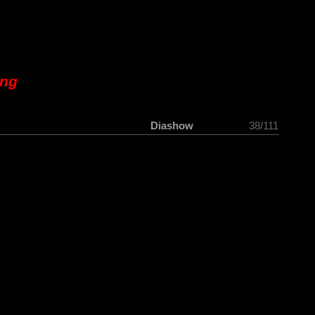
ung
Diashow
38/111