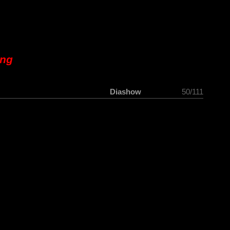
ung
Diashow
50/111