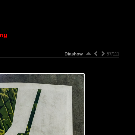
ung
Diashow
57/111