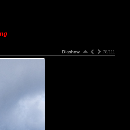
ung
Diashow
78/111