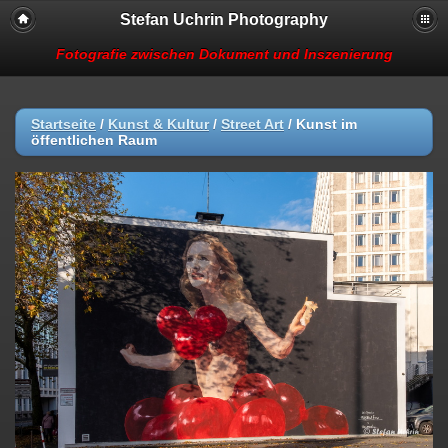
Stefan Uchrin Photography
Fotografie zwischen Dokument und Inszenierung
Startseite
/
Kunst & Kultur
/
Street Art
/
Kunst im
öffentlichen Raum