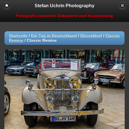
Stefan Uchrin Photography
Fotografie zwischen Dokument und Inszenierung
Startseite
/
Ein Tag in Deutschland
/
Düsseldorf
/
Classic
Remise
/
Classic Remise