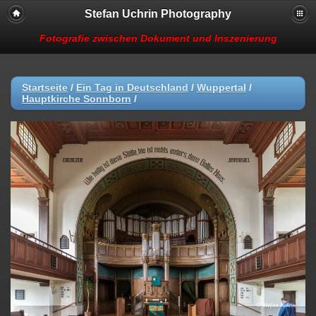
Stefan Uchrin Photography
Fotografie zwischen Dokument und Inszenierung
Startseite
/
Ein Tag in Deutschland
/
Wuppertal
/
Hauptkirche Sonnborn
/