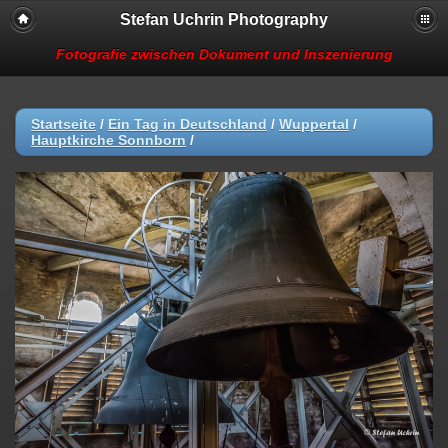
Stefan Uchrin Photography
Fotografie zwischen Dokument und Inszenierung
Startseite
/
Ein Tag in Deutschland
/
Wuppertal
/
Hauptkirche Sonnborn
/