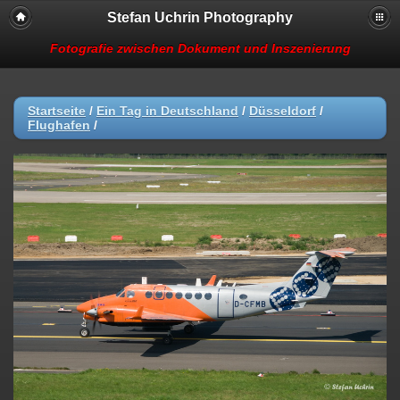
Stefan Uchrin Photography
Fotografie zwischen Dokument und Inszenierung
Startseite
/
Ein Tag in Deutschland
/
Düsseldorf
/
Flughafen
/