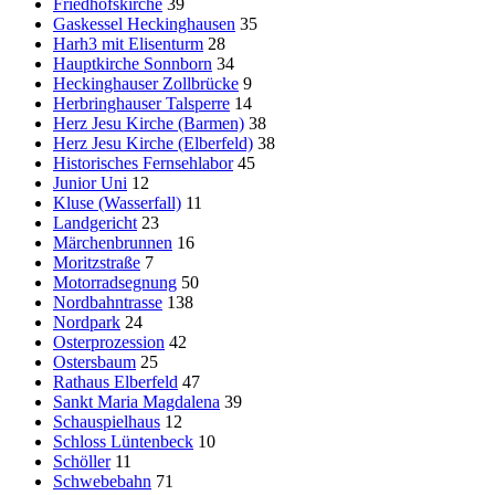
Friedhofskirche
39
Gaskessel Heckinghausen
35
Harh3 mit Elisenturm
28
Hauptkirche Sonnborn
34
Heckinghauser Zollbrücke
9
Herbringhauser Talsperre
14
Herz Jesu Kirche (Barmen)
38
Herz Jesu Kirche (Elberfeld)
38
Historisches Fernsehlabor
45
Junior Uni
12
Kluse (Wasserfall)
11
Landgericht
23
Märchenbrunnen
16
Moritzstraße
7
Motorradsegnung
50
Nordbahntrasse
138
Nordpark
24
Osterprozession
42
Ostersbaum
25
Rathaus Elberfeld
47
Sankt Maria Magdalena
39
Schauspielhaus
12
Schloss Lüntenbeck
10
Schöller
11
Schwebebahn
71