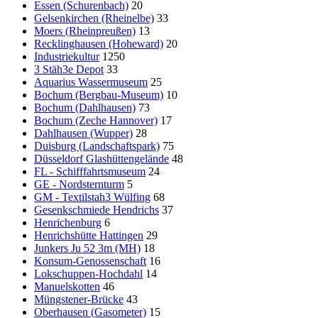
Essen (Schurenbach)
20
Gelsenkirchen (Rheinelbe)
33
Moers (Rheinpreußen)
13
Recklinghausen (Hoheward)
20
Industriekultur
1250
3 Stäh3e Depot
33
Aquarius Wassermuseum
25
Bochum (Bergbau-Museum)
10
Bochum (Dahlhausen)
73
Bochum (Zeche Hannover)
17
Dahlhausen (Wupper)
28
Duisburg (Landschaftspark)
75
Düsseldorf Glashüttengelände
48
FL - Schifffahrtsmuseum
24
GE - Nordsternturm
5
GM - Textilstah3 Wülfing
68
Gesenkschmiede Hendrichs
37
Henrichenburg
6
Henrichshütte Hattingen
29
Junkers Ju 52 3m (MH)
18
Konsum-Genossenschaft
16
Lokschuppen-Hochdahl
14
Manuelskotten
46
Müngstener-Brücke
43
Oberhausen (Gasometer)
15