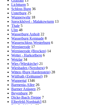
Gräfrath
13
Lichtturm
5
Schloss Burg
36
Unterburg
25
Wupperwehr
18
Sprockhövel - Malakowturm
13
Thale
5
Ulm
48
Wasserburg Anholt
22
Wasserburg Kemnade
8
Wasserschloss Westerburg
6
Wernigerode
17
Wernigerode (Brocken)
14
Wetter - Harkortberg
6
Wetzlar
34
Wies (Wieskirche)
21
Wiesbaden (Neroberg)
9
Witten (Burg Hardenstein)
28
Wülfrath (Zeittunnel)
19
Wuppertal
1346
Barmenia-Allee
26
Barmer Anlagen
25
Beyenburg
20
Dicke-Ibach-Treppe
7
Elberfeld-Nordstah3
63