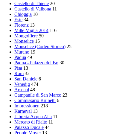
Castello di Thiene
20
Castello di Valbona
11
Chioggia
10
Este
34
Florenz
13
Mille Miglia 2014
116
Mongolfiere
50
Monselice
15
Monselice (Corteo Storico)
25
Murano
19
Padua
49
Padua - Palazzo del Bo
30
Pisa
13
Rom
32
San Daniele
6
Venedig
474
Arsenal
48
Campanile di San Marco
23
Commissario Brunetti
6
Impressionen
218
Karneval
13
Libreria Acqua Alta
11
Mercato di Rialto
11
Palazzo Ducale
44
People Mover
13