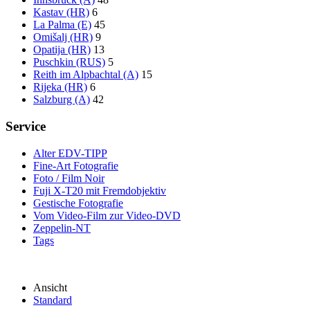
Kastav (HR)
6
La Palma (E)
45
Omišalj (HR)
9
Opatija (HR)
13
Puschkin (RUS)
5
Reith im Alpbachtal (A)
15
Rijeka (HR)
6
Salzburg (A)
42
Service
Alter EDV-TIPP
Fine-Art Fotografie
Foto / Film Noir
Fuji X-T20 mit Fremdobjektiv
Gestische Fotografie
Vom Video-Film zur Video-DVD
Zeppelin-NT
Tags
Ansicht
Standard