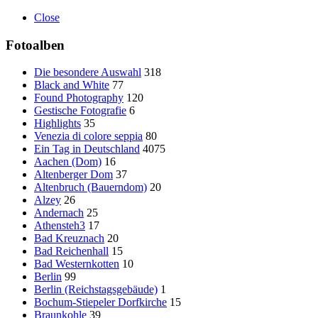
Close
Fotoalben
Die besondere Auswahl
318
Black and White
77
Found Photography
120
Gestische Fotografie
6
Highlights
35
Venezia di colore seppia
80
Ein Tag in Deutschland
4075
Aachen (Dom)
16
Altenberger Dom
37
Altenbruch (Bauerndom)
20
Alzey
26
Andernach
25
Athensteh3
17
Bad Kreuznach
20
Bad Reichenhall
15
Bad Westernkotten
10
Berlin
99
Berlin (Reichstagsgebäude)
1
Bochum-Stiepeler Dorfkirche
15
Braunkohle
39