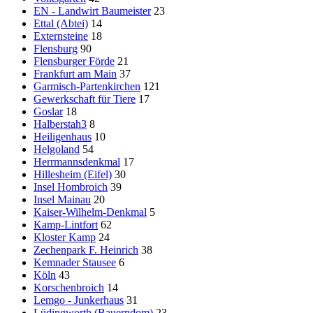
EN - Landwirt Baumeister
23
Ettal (Abtei)
14
Externsteine
18
Flensburg
90
Flensburger Förde
21
Frankfurt am Main
37
Garmisch-Partenkirchen
121
Gewerkschaft für Tiere
17
Goslar
18
Halberstah3
8
Heiligenhaus
10
Helgoland
54
Herrmannsdenkmal
17
Hillesheim (Eifel)
30
Insel Hombroich
39
Insel Mainau
20
Kaiser-Wilhelm-Denkmal
5
Kamp-Lintfort
62
Kloster Kamp
24
Zechenpark F. Heinrich
38
Kemnader Stausee
6
Köln
43
Korschenbroich
14
Lemgo - Junkerhaus
31
Lüdingworth (Bauerndom)
23