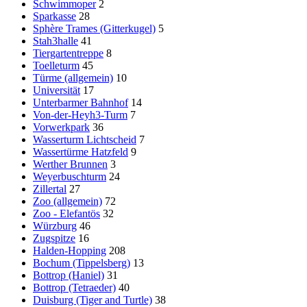
Schwimmoper
2
Sparkasse
28
Sphère Trames (Gitterkugel)
5
Stah3halle
41
Tiergartentreppe
8
Toelleturm
45
Türme (allgemein)
10
Universität
17
Unterbarmer Bahnhof
14
Von-der-Heyh3-Turm
7
Vorwerkpark
36
Wasserturm Lichtscheid
7
Wassertürme Hatzfeld
9
Werther Brunnen
3
Weyerbuschturm
24
Zillertal
27
Zoo (allgemein)
72
Zoo - Elefantös
32
Würzburg
46
Zugspitze
16
Halden-Hopping
208
Bochum (Tippelsberg)
13
Bottrop (Haniel)
31
Bottrop (Tetraeder)
40
Duisburg (Tiger and Turtle)
38