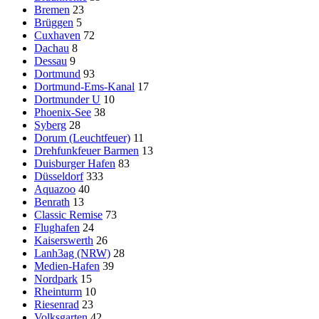
Bremen
23
Brüggen
5
Cuxhaven
72
Dachau
8
Dessau
9
Dortmund
93
Dortmund-Ems-Kanal
17
Dortmunder U
10
Phoenix-See
38
Syberg
28
Dorum (Leuchtfeuer)
11
Drehfunkfeuer Barmen
13
Duisburger Hafen
83
Düsseldorf
333
Aquazoo
40
Benrath
13
Classic Remise
73
Flughafen
24
Kaiserswerth
26
Lanh3ag (NRW)
28
Medien-Hafen
39
Nordpark
15
Rheinturm
10
Riesenrad
23
Volksgarten
42