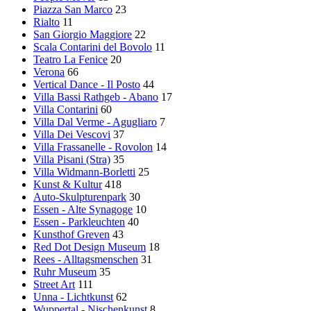
Piazza San Marco
23
Rialto
11
San Giorgio Maggiore
22
Scala Contarini del Bovolo
11
Teatro La Fenice
20
Verona
66
Vertical Dance - Il Posto
44
Villa Bassi Rathgeb - Abano
17
Villa Contarini
60
Villa Dal Verme - Agugliaro
7
Villa Dei Vescovi
37
Villa Frassanelle - Rovolon
14
Villa Pisani (Stra)
35
Villa Widmann-Borletti
25
Kunst & Kultur
418
Auto-Skulpturenpark
30
Essen - Alte Synagoge
10
Essen - Parkleuchten
40
Kunsthof Greven
43
Red Dot Design Museum
18
Rees - Alltagsmenschen
31
Ruhr Museum
35
Street Art
111
Unna - Lichtkunst
62
Wuppertal - Nischenkunst
8