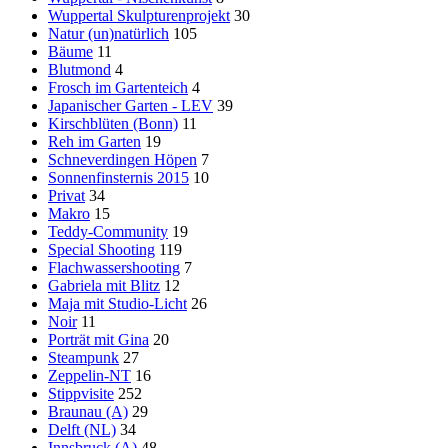
Wuppertal Skulpturenprojekt
30
Natur (un)natürlich
105
Bäume
11
Blutmond
4
Frosch im Gartenteich
4
Japanischer Garten - LEV
39
Kirschblüten (Bonn)
11
Reh im Garten
19
Schneverdingen Höpen
7
Sonnenfinsternis 2015
10
Privat
34
Makro
15
Teddy-Community
19
Special Shooting
119
Flachwassershooting
7
Gabriela mit Blitz
12
Maja mit Studio-Licht
26
Noir
11
Porträt mit Gina
20
Steampunk
27
Zeppelin-NT
16
Stippvisite
252
Braunau (A)
29
Delft (NL)
34
Innsbruck (A)
48