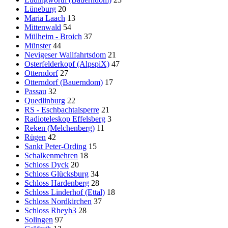
Lüneburg
20
Maria Laach
13
Mittenwald
54
Mülheim - Broich
37
Münster
44
Nevigeser Wallfahrtsdom
21
Osterfelderkopf (AlpspiX)
47
Otterndorf
27
Otterndorf (Bauerndom)
17
Passau
32
Quedlinburg
22
RS - Eschbachtalsperre
21
Radioteleskop Effelsberg
3
Reken (Melchenberg)
11
Rügen
42
Sankt Peter-Ording
15
Schalkenmehren
18
Schloss Dyck
20
Schloss Glücksburg
34
Schloss Hardenberg
28
Schloss Linderhof (Ettal)
18
Schloss Nordkirchen
37
Schloss Rheyh3
28
Solingen
97