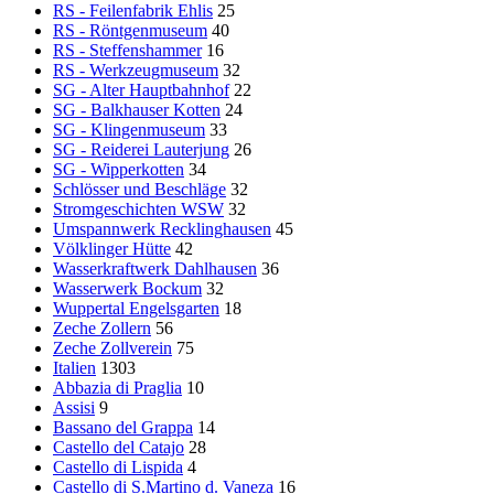
RS - Feilenfabrik Ehlis
25
RS - Röntgenmuseum
40
RS - Steffenshammer
16
RS - Werkzeugmuseum
32
SG - Alter Hauptbahnhof
22
SG - Balkhauser Kotten
24
SG - Klingenmuseum
33
SG - Reiderei Lauterjung
26
SG - Wipperkotten
34
Schlösser und Beschläge
32
Stromgeschichten WSW
32
Umspannwerk Recklinghausen
45
Völklinger Hütte
42
Wasserkraftwerk Dahlhausen
36
Wasserwerk Bockum
32
Wuppertal Engelsgarten
18
Zeche Zollern
56
Zeche Zollverein
75
Italien
1303
Abbazia di Praglia
10
Assisi
9
Bassano del Grappa
14
Castello del Catajo
28
Castello di Lispida
4
Castello di S.Martino d. Vaneza
16