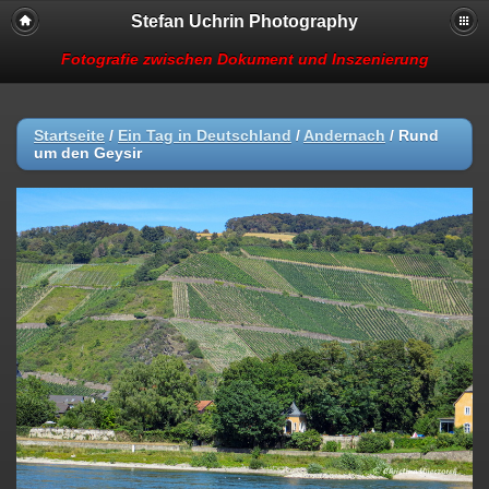
Stefan Uchrin Photography
Fotografie zwischen Dokument und Inszenierung
Startseite
/
Ein Tag in Deutschland
/
Andernach
/
Rund
um den Geysir