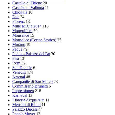
Castello di Thiene
20
Castello di Valbona
11
Chioggia
10
Este
34
Florenz
13
Mille Miglia 2014
116
Mongolfiere
50
Monselice
15
Monselice (Corteo Storico)
25
Murano
19
Padua
49
Padua - Palazzo del Bo
30
Pisa
13
Rom
32
San Daniele
6
Venedig
474
Arsenal
48
Campanile di San Marco
23
Commissario Brunetti
6
Impressionen
218
Karneval
13
Libreria Acqua Alta
11
Mercato di Rialto
11
Palazzo Ducale
44
People Mover
13