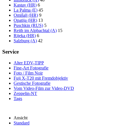
Kastav (HR)
6
La Palma (E)
45
Omišalj (HR)
9
Opatija (HR)
13
Puschkin (RUS)
5
Reith im Alpbachtal (A)
15
Rijeka (HR)
6
Salzburg (A)
42
Service
Alter EDV-TIPP
Fine-Art Fotografie
Foto / Film Noir
Fuji X-T20 mit Fremdobjektiv
Gestische Fotografie
Vom Video-Film zur Video-DVD
Zeppelin-NT
Tags
Ansicht
Standard