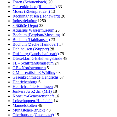
Essen (Schurenbach)
20
Gelsenkirchen (Rheinelbe)
33
Moers (Rheinpreußen)
13
Recklinghausen (Hoheward)
20
Industriekultur
1250
3 Stäh3e Depot
33
Aquarius Wassermuseum
25
Bochum (Bergbau-Museum)
10
Bochum (Dahlhausen)
73
Bochum (Zeche Hannover)
17
Dahlhausen (Wupper)
28
Duisburg (Landschaftspark)
75
Düsseldorf Glashüttengelände
48
FL - Schifffahrtsmuseum
24
GE - Nordsternturm
5
GM - Textilstah3 Wülfing
68
Gesenkschmiede Hendrichs
37
Henrichenburg
6
Henrichshütte Hattingen
29
Junkers Ju 52 3m (MH)
18
Konsum-Genossenschaft
16
Lokschuppen-Hochdahl
14
Manuelskotten
46
Müngstener-Brücke
43
Oberhausen (Gasometer)
15