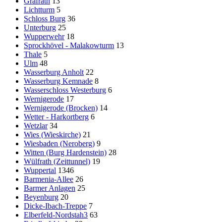
Gräfrath
13
Lichtturm
5
Schloss Burg
36
Unterburg
25
Wupperwehr
18
Sprockhövel - Malakowturm
13
Thale
5
Ulm
48
Wasserburg Anholt
22
Wasserburg Kemnade
8
Wasserschloss Westerburg
6
Wernigerode
17
Wernigerode (Brocken)
14
Wetter - Harkortberg
6
Wetzlar
34
Wies (Wieskirche)
21
Wiesbaden (Neroberg)
9
Witten (Burg Hardenstein)
28
Wülfrath (Zeittunnel)
19
Wuppertal
1346
Barmenia-Allee
26
Barmer Anlagen
25
Beyenburg
20
Dicke-Ibach-Treppe
7
Elberfeld-Nordstah3
63