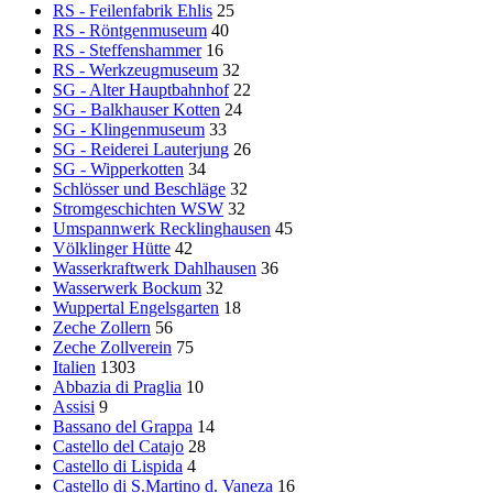
RS - Feilenfabrik Ehlis
25
RS - Röntgenmuseum
40
RS - Steffenshammer
16
RS - Werkzeugmuseum
32
SG - Alter Hauptbahnhof
22
SG - Balkhauser Kotten
24
SG - Klingenmuseum
33
SG - Reiderei Lauterjung
26
SG - Wipperkotten
34
Schlösser und Beschläge
32
Stromgeschichten WSW
32
Umspannwerk Recklinghausen
45
Völklinger Hütte
42
Wasserkraftwerk Dahlhausen
36
Wasserwerk Bockum
32
Wuppertal Engelsgarten
18
Zeche Zollern
56
Zeche Zollverein
75
Italien
1303
Abbazia di Praglia
10
Assisi
9
Bassano del Grappa
14
Castello del Catajo
28
Castello di Lispida
4
Castello di S.Martino d. Vaneza
16