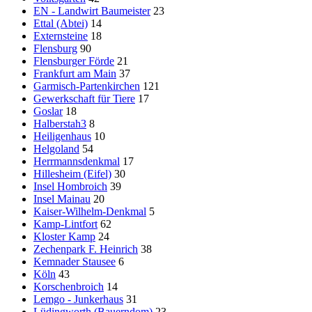
EN - Landwirt Baumeister
23
Ettal (Abtei)
14
Externsteine
18
Flensburg
90
Flensburger Förde
21
Frankfurt am Main
37
Garmisch-Partenkirchen
121
Gewerkschaft für Tiere
17
Goslar
18
Halberstah3
8
Heiligenhaus
10
Helgoland
54
Herrmannsdenkmal
17
Hillesheim (Eifel)
30
Insel Hombroich
39
Insel Mainau
20
Kaiser-Wilhelm-Denkmal
5
Kamp-Lintfort
62
Kloster Kamp
24
Zechenpark F. Heinrich
38
Kemnader Stausee
6
Köln
43
Korschenbroich
14
Lemgo - Junkerhaus
31
Lüdingworth (Bauerndom)
23