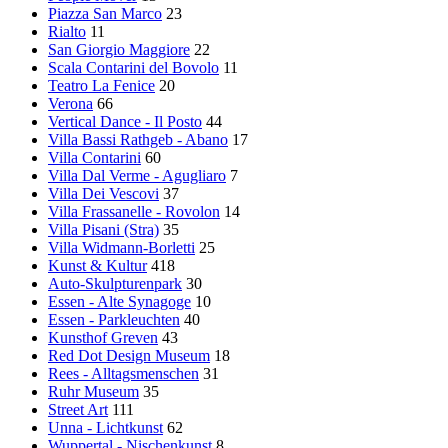
Piazza San Marco
23
Rialto
11
San Giorgio Maggiore
22
Scala Contarini del Bovolo
11
Teatro La Fenice
20
Verona
66
Vertical Dance - Il Posto
44
Villa Bassi Rathgeb - Abano
17
Villa Contarini
60
Villa Dal Verme - Agugliaro
7
Villa Dei Vescovi
37
Villa Frassanelle - Rovolon
14
Villa Pisani (Stra)
35
Villa Widmann-Borletti
25
Kunst & Kultur
418
Auto-Skulpturenpark
30
Essen - Alte Synagoge
10
Essen - Parkleuchten
40
Kunsthof Greven
43
Red Dot Design Museum
18
Rees - Alltagsmenschen
31
Ruhr Museum
35
Street Art
111
Unna - Lichtkunst
62
Wuppertal - Nischenkunst
8