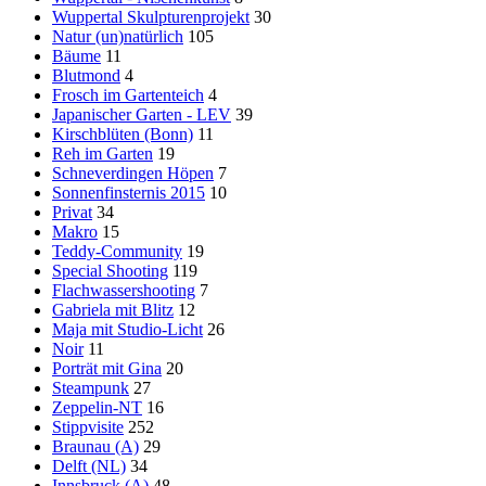
Wuppertal Skulpturenprojekt
30
Natur (un)natürlich
105
Bäume
11
Blutmond
4
Frosch im Gartenteich
4
Japanischer Garten - LEV
39
Kirschblüten (Bonn)
11
Reh im Garten
19
Schneverdingen Höpen
7
Sonnenfinsternis 2015
10
Privat
34
Makro
15
Teddy-Community
19
Special Shooting
119
Flachwassershooting
7
Gabriela mit Blitz
12
Maja mit Studio-Licht
26
Noir
11
Porträt mit Gina
20
Steampunk
27
Zeppelin-NT
16
Stippvisite
252
Braunau (A)
29
Delft (NL)
34
Innsbruck (A)
48