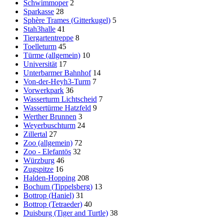
Schwimmoper
2
Sparkasse
28
Sphère Trames (Gitterkugel)
5
Stah3halle
41
Tiergartentreppe
8
Toelleturm
45
Türme (allgemein)
10
Universität
17
Unterbarmer Bahnhof
14
Von-der-Heyh3-Turm
7
Vorwerkpark
36
Wasserturm Lichtscheid
7
Wassertürme Hatzfeld
9
Werther Brunnen
3
Weyerbuschturm
24
Zillertal
27
Zoo (allgemein)
72
Zoo - Elefantös
32
Würzburg
46
Zugspitze
16
Halden-Hopping
208
Bochum (Tippelsberg)
13
Bottrop (Haniel)
31
Bottrop (Tetraeder)
40
Duisburg (Tiger and Turtle)
38