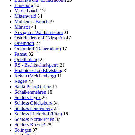
Lüneburg
20
Maria Laach
13
Mittenwald
54
Mülheim - Broich
37
Münster
44
Nevigeser Wallfahrtsdom
21
Osterfelderkopf (AlpspiX)
47
Otterndorf
27
Otterndorf (Bauerndom)
17
Passau
32
Quedlinburg
22
RS - Eschbachtalsperre
21
Radioteleskop Effelsberg
3
Reken (Melchenberg)
11
Rügen
42
Sankt Peter-Ording
15
Schalkenmehren
18
Schloss Dyck
20
Schloss Glücksburg
34
Schloss Hardenberg
28
Schloss Linderhof (Ettal)
18
Schloss Nordkirchen
37
Schloss Rheyh3
28
Solingen
97