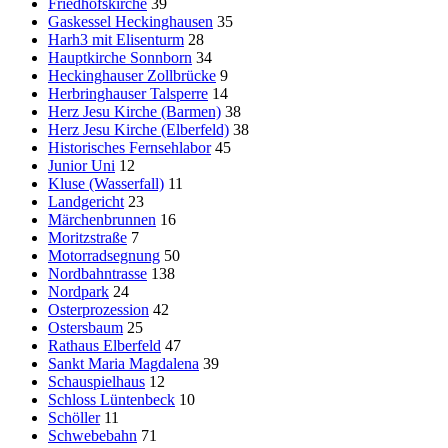
Friedhofskirche
39
Gaskessel Heckinghausen
35
Harh3 mit Elisenturm
28
Hauptkirche Sonnborn
34
Heckinghauser Zollbrücke
9
Herbringhauser Talsperre
14
Herz Jesu Kirche (Barmen)
38
Herz Jesu Kirche (Elberfeld)
38
Historisches Fernsehlabor
45
Junior Uni
12
Kluse (Wasserfall)
11
Landgericht
23
Märchenbrunnen
16
Moritzstraße
7
Motorradsegnung
50
Nordbahntrasse
138
Nordpark
24
Osterprozession
42
Ostersbaum
25
Rathaus Elberfeld
47
Sankt Maria Magdalena
39
Schauspielhaus
12
Schloss Lüntenbeck
10
Schöller
11
Schwebebahn
71