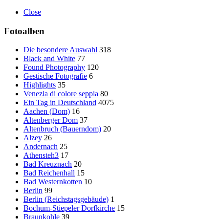
Close
Fotoalben
Die besondere Auswahl
318
Black and White
77
Found Photography
120
Gestische Fotografie
6
Highlights
35
Venezia di colore seppia
80
Ein Tag in Deutschland
4075
Aachen (Dom)
16
Altenberger Dom
37
Altenbruch (Bauerndom)
20
Alzey
26
Andernach
25
Athensteh3
17
Bad Kreuznach
20
Bad Reichenhall
15
Bad Westernkotten
10
Berlin
99
Berlin (Reichstagsgebäude)
1
Bochum-Stiepeler Dorfkirche
15
Braunkohle
39