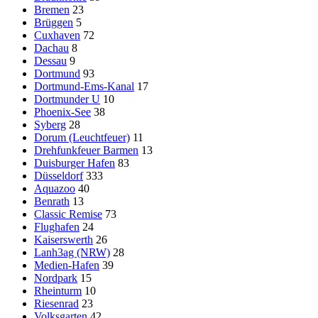
Bremen
23
Brüggen
5
Cuxhaven
72
Dachau
8
Dessau
9
Dortmund
93
Dortmund-Ems-Kanal
17
Dortmunder U
10
Phoenix-See
38
Syberg
28
Dorum (Leuchtfeuer)
11
Drehfunkfeuer Barmen
13
Duisburger Hafen
83
Düsseldorf
333
Aquazoo
40
Benrath
13
Classic Remise
73
Flughafen
24
Kaiserswerth
26
Lanh3ag (NRW)
28
Medien-Hafen
39
Nordpark
15
Rheinturm
10
Riesenrad
23
Volksgarten
42