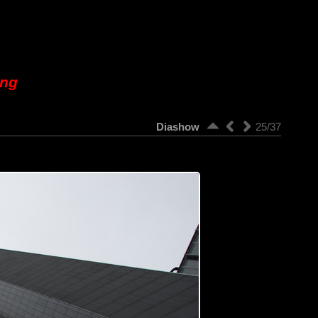
ung
Diashow
25/37