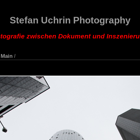
Stefan Uchrin Photography
tografie zwischen Dokument und Inszenier
 Main
/