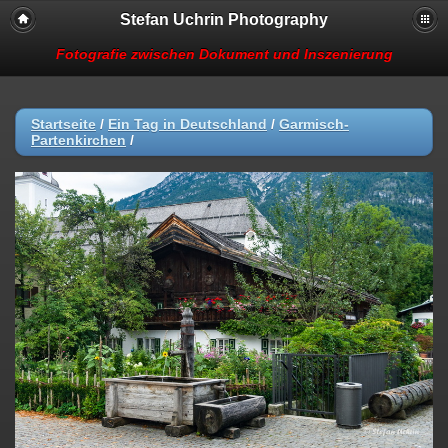
Stefan Uchrin Photography
Fotografie zwischen Dokument und Inszenierung
Startseite
/
Ein Tag in Deutschland
/
Garmisch-
Partenkirchen
/