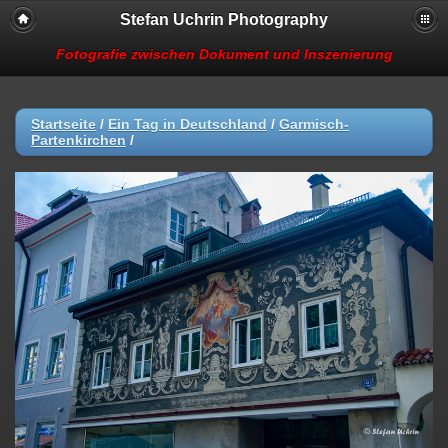
Stefan Uchrin Photography
Fotografie zwischen Dokument und Inszenierung
Startseite
/
Ein Tag in Deutschland
/
Garmisch-
Partenkirchen
/