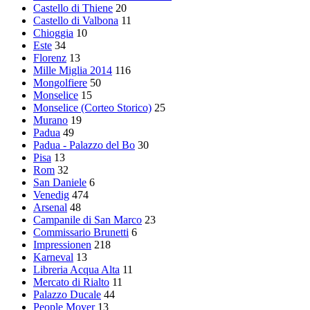
Castello di Thiene
20
Castello di Valbona
11
Chioggia
10
Este
34
Florenz
13
Mille Miglia 2014
116
Mongolfiere
50
Monselice
15
Monselice (Corteo Storico)
25
Murano
19
Padua
49
Padua - Palazzo del Bo
30
Pisa
13
Rom
32
San Daniele
6
Venedig
474
Arsenal
48
Campanile di San Marco
23
Commissario Brunetti
6
Impressionen
218
Karneval
13
Libreria Acqua Alta
11
Mercato di Rialto
11
Palazzo Ducale
44
People Mover
13