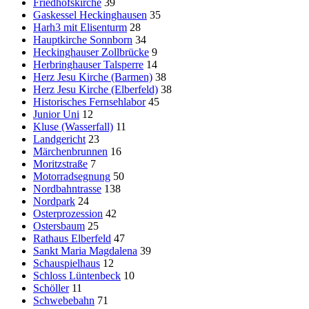
Friedhofskirche
39
Gaskessel Heckinghausen
35
Harh3 mit Elisenturm
28
Hauptkirche Sonnborn
34
Heckinghauser Zollbrücke
9
Herbringhauser Talsperre
14
Herz Jesu Kirche (Barmen)
38
Herz Jesu Kirche (Elberfeld)
38
Historisches Fernsehlabor
45
Junior Uni
12
Kluse (Wasserfall)
11
Landgericht
23
Märchenbrunnen
16
Moritzstraße
7
Motorradsegnung
50
Nordbahntrasse
138
Nordpark
24
Osterprozession
42
Ostersbaum
25
Rathaus Elberfeld
47
Sankt Maria Magdalena
39
Schauspielhaus
12
Schloss Lüntenbeck
10
Schöller
11
Schwebebahn
71