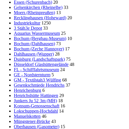
Essen (Schurenbach)
20
Gelsenkirchen (Rheinelbe)
33
Moers (Rheinpreußen)
13
Recklinghausen (Hoheward)
20
Industriekultur
1250
3 Stäh3e Depot
33
Aquarius Wassermuseum
25
Bochum (Bergbau-Museum)
10
Bochum (Dahlhausen)
73
Bochum (Zeche Hannover)
17
Dahlhausen (Wupper)
28
Duisburg (Landschaftspark)
75
Düsseldorf Glashüttengelände
48
FL - Schifffahrtsmuseum
24
GE - Nordsternturm
5
GM - Textilstah3 Wülfing
68
Gesenkschmiede Hendrichs
37
Henrichenburg
6
Henrichshütte Hattingen
29
Junkers Ju 52 3m (MH)
18
Konsum-Genossenschaft
16
Lokschuppen-Hochdahl
14
Manuelskotten
46
Müngstener-Brücke
43
Oberhausen (Gasometer)
15