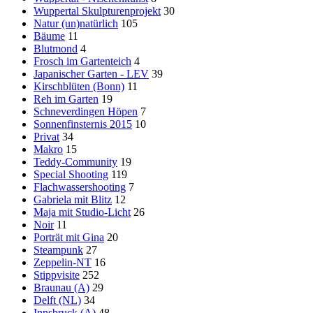
Wuppertal Skulpturenprojekt
30
Natur (un)natürlich
105
Bäume
11
Blutmond
4
Frosch im Gartenteich
4
Japanischer Garten - LEV
39
Kirschblüten (Bonn)
11
Reh im Garten
19
Schneverdingen Höpen
7
Sonnenfinsternis 2015
10
Privat
34
Makro
15
Teddy-Community
19
Special Shooting
119
Flachwassershooting
7
Gabriela mit Blitz
12
Maja mit Studio-Licht
26
Noir
11
Porträt mit Gina
20
Steampunk
27
Zeppelin-NT
16
Stippvisite
252
Braunau (A)
29
Delft (NL)
34
Innsbruck (A)
48