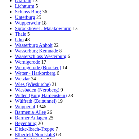
Gräfrath
13
Lichtturm
5
Schloss Burg
36
Unterburg
25
Wupperwehr
18
Sprockhövel - Malakowturm
13
Thale
5
Ulm
48
Wasserburg Anholt
22
Wasserburg Kemnade
8
Wasserschloss Westerburg
6
Wernigerode
17
Wernigerode (Brocken)
14
Wetter - Harkortberg
6
Wetzlar
34
Wies (Wieskirche)
21
Wiesbaden (Neroberg)
9
Witten (Burg Hardenstein)
28
Wülfrath (Zeittunnel)
19
Wuppertal
1346
Barmenia-Allee
26
Barmer Anlagen
25
Beyenburg
20
Dicke-Ibach-Treppe
7
Elberfeld-Nordstah3
63