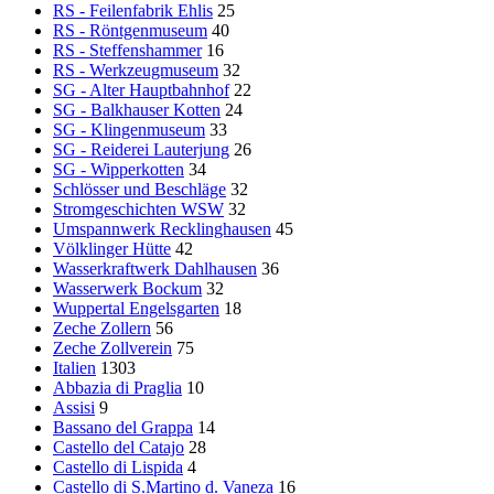
RS - Feilenfabrik Ehlis
25
RS - Röntgenmuseum
40
RS - Steffenshammer
16
RS - Werkzeugmuseum
32
SG - Alter Hauptbahnhof
22
SG - Balkhauser Kotten
24
SG - Klingenmuseum
33
SG - Reiderei Lauterjung
26
SG - Wipperkotten
34
Schlösser und Beschläge
32
Stromgeschichten WSW
32
Umspannwerk Recklinghausen
45
Völklinger Hütte
42
Wasserkraftwerk Dahlhausen
36
Wasserwerk Bockum
32
Wuppertal Engelsgarten
18
Zeche Zollern
56
Zeche Zollverein
75
Italien
1303
Abbazia di Praglia
10
Assisi
9
Bassano del Grappa
14
Castello del Catajo
28
Castello di Lispida
4
Castello di S.Martino d. Vaneza
16