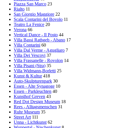
Piazza San Marco
23
Rialto
11
San Giorgio Maggiore
22
Scala Contarini del Bovolo
11
Teatro La Fenice
20
Verona
66
Vertical Dance - Il Posto
44
Villa Bassi Rathgeb - Abano
17
Villa Contarini
60
Villa Dal Verme - Agugliaro
7
Villa Dei Vescovi
37
Villa Frassanelle - Rovolon
14
Villa Pisani (Stra)
35
Villa Widmann-Borletti
25
Kunst & Kultur
418
Auto-Skulpturenpark
30
Essen - Alte Synagoge
10
Essen - Parkleuchten
40
Kunsthof Greven
43
Red Dot Design Museum
18
Rees - Alltagsmenschen
31
Ruhr Museum
35
Street Art
111
Unna - Lichtkunst
62
Wuppertal - Nischenkunst
8