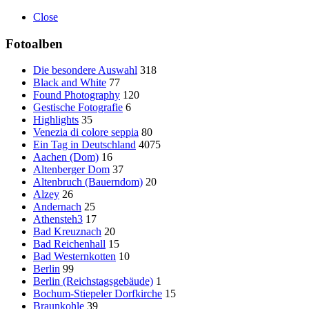
Close
Fotoalben
Die besondere Auswahl
318
Black and White
77
Found Photography
120
Gestische Fotografie
6
Highlights
35
Venezia di colore seppia
80
Ein Tag in Deutschland
4075
Aachen (Dom)
16
Altenberger Dom
37
Altenbruch (Bauerndom)
20
Alzey
26
Andernach
25
Athensteh3
17
Bad Kreuznach
20
Bad Reichenhall
15
Bad Westernkotten
10
Berlin
99
Berlin (Reichstagsgebäude)
1
Bochum-Stiepeler Dorfkirche
15
Braunkohle
39