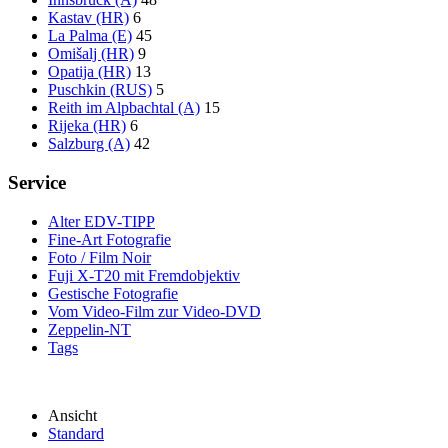
Kastav (HR)
6
La Palma (E)
45
Omišalj (HR)
9
Opatija (HR)
13
Puschkin (RUS)
5
Reith im Alpbachtal (A)
15
Rijeka (HR)
6
Salzburg (A)
42
Service
Alter EDV-TIPP
Fine-Art Fotografie
Foto / Film Noir
Fuji X-T20 mit Fremdobjektiv
Gestische Fotografie
Vom Video-Film zur Video-DVD
Zeppelin-NT
Tags
Ansicht
Standard