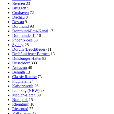
Bremen
23
Brüggen
5
Cuxhaven
72
Dachau
8
Dessau
9
Dortmund
93
Dortmund-Ems-Kanal
17
Dortmunder U
10
Phoenix-See
38
Syberg
28
Dorum (Leuchtfeuer)
11
Drehfunkfeuer Barmen
13
Duisburger Hafen
83
Düsseldorf
333
Aquazoo
40
Benrath
13
Classic Remise
73
Flughafen
24
Kaiserswerth
26
Lanh3ag (NRW)
28
Medien-Hafen
39
Nordpark
15
Rheinturm
10
Riesenrad
23
Volksgarten
42