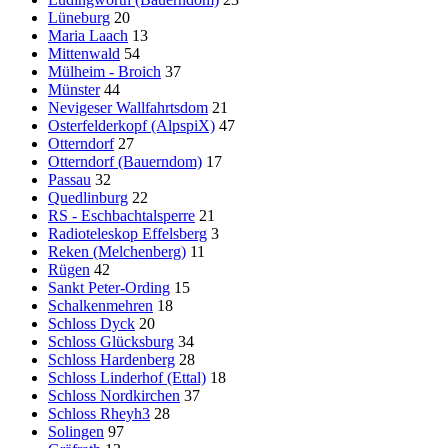
Lüneburg
20
Maria Laach
13
Mittenwald
54
Mülheim - Broich
37
Münster
44
Nevigeser Wallfahrtsdom
21
Osterfelderkopf (AlpspiX)
47
Otterndorf
27
Otterndorf (Bauerndom)
17
Passau
32
Quedlinburg
22
RS - Eschbachtalsperre
21
Radioteleskop Effelsberg
3
Reken (Melchenberg)
11
Rügen
42
Sankt Peter-Ording
15
Schalkenmehren
18
Schloss Dyck
20
Schloss Glücksburg
34
Schloss Hardenberg
28
Schloss Linderhof (Ettal)
18
Schloss Nordkirchen
37
Schloss Rheyh3
28
Solingen
97