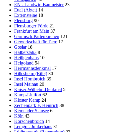
EN - Landwirt Baumeister
23
Ettal (Abtei)
14
Externsteine
18
Flensburg
90
Flensburger Förde
21
Frankfurt am Main
37
Garmisch-Partenkirchen
121
Gewerkschaft für Tiere
17
Goslar
18
Halberstah3
8
Heiligenhaus
10
Helgoland
54
Herrmannsdenkmal
17
Hillesheim (Eifel)
30
Insel Hombroich
39
Insel Mainau
20
Kaiser-Wilhelm-Denkmal
5
Kamp-Lintfort
62
Kloster Kamp
24
Zechenpark F. Heinrich
38
Kemnader Stausee
6
Köln
43
Korschenbroich
14
Lemgo - Junkerhaus
31
Lüdingworth (Bauerndom)
23