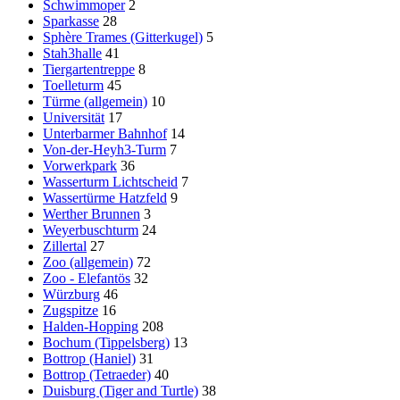
Schwimmoper
2
Sparkasse
28
Sphère Trames (Gitterkugel)
5
Stah3halle
41
Tiergartentreppe
8
Toelleturm
45
Türme (allgemein)
10
Universität
17
Unterbarmer Bahnhof
14
Von-der-Heyh3-Turm
7
Vorwerkpark
36
Wasserturm Lichtscheid
7
Wassertürme Hatzfeld
9
Werther Brunnen
3
Weyerbuschturm
24
Zillertal
27
Zoo (allgemein)
72
Zoo - Elefantös
32
Würzburg
46
Zugspitze
16
Halden-Hopping
208
Bochum (Tippelsberg)
13
Bottrop (Haniel)
31
Bottrop (Tetraeder)
40
Duisburg (Tiger and Turtle)
38