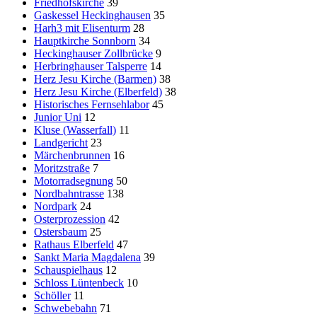
Friedhofskirche
39
Gaskessel Heckinghausen
35
Harh3 mit Elisenturm
28
Hauptkirche Sonnborn
34
Heckinghauser Zollbrücke
9
Herbringhauser Talsperre
14
Herz Jesu Kirche (Barmen)
38
Herz Jesu Kirche (Elberfeld)
38
Historisches Fernsehlabor
45
Junior Uni
12
Kluse (Wasserfall)
11
Landgericht
23
Märchenbrunnen
16
Moritzstraße
7
Motorradsegnung
50
Nordbahntrasse
138
Nordpark
24
Osterprozession
42
Ostersbaum
25
Rathaus Elberfeld
47
Sankt Maria Magdalena
39
Schauspielhaus
12
Schloss Lüntenbeck
10
Schöller
11
Schwebebahn
71