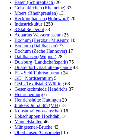
Essen (Schurenbach)
20
Gelsenkirchen (Rheinelbe)
33
Moers (Rheinpreußen)
13
Recklinghausen (Hoheward)
20
Industriekultur
1250
3 Stäh3e Depot
33
Aquarius Wassermuseum
25
Bochum (Bergbau-Museum)
10
Bochum (Dahlhausen)
73
Bochum (Zeche Hannover)
17
Dahlhausen (Wupper)
28
Duisburg (Landschaftspark)
75
Düsseldorf Glashüttengelände
48
FL - Schifffahrtsmuseum
24
GE - Nordsternturm
5
GM - Textilstah3 Wülfing
68
Gesenkschmiede Hendrichs
37
Henrichenburg
6
Henrichshütte Hattingen
29
Junkers Ju 52 3m (MH)
18
Konsum-Genossenschaft
16
Lokschuppen-Hochdahl
14
Manuelskotten
46
Müngstener-Brücke
43
Oberhausen (Gasometer)
15