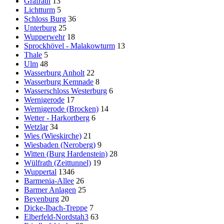
Gräfrath
13
Lichtturm
5
Schloss Burg
36
Unterburg
25
Wupperwehr
18
Sprockhövel - Malakowturm
13
Thale
5
Ulm
48
Wasserburg Anholt
22
Wasserburg Kemnade
8
Wasserschloss Westerburg
6
Wernigerode
17
Wernigerode (Brocken)
14
Wetter - Harkortberg
6
Wetzlar
34
Wies (Wieskirche)
21
Wiesbaden (Neroberg)
9
Witten (Burg Hardenstein)
28
Wülfrath (Zeittunnel)
19
Wuppertal
1346
Barmenia-Allee
26
Barmer Anlagen
25
Beyenburg
20
Dicke-Ibach-Treppe
7
Elberfeld-Nordstah3
63