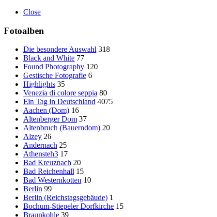
Close
Fotoalben
Die besondere Auswahl
318
Black and White
77
Found Photography
120
Gestische Fotografie
6
Highlights
35
Venezia di colore seppia
80
Ein Tag in Deutschland
4075
Aachen (Dom)
16
Altenberger Dom
37
Altenbruch (Bauerndom)
20
Alzey
26
Andernach
25
Athensteh3
17
Bad Kreuznach
20
Bad Reichenhall
15
Bad Westernkotten
10
Berlin
99
Berlin (Reichstagsgebäude)
1
Bochum-Stiepeler Dorfkirche
15
Braunkohle
39