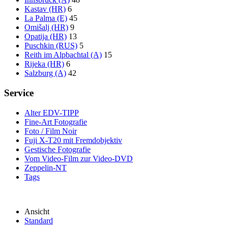
Kastav (HR)
6
La Palma (E)
45
Omišalj (HR)
9
Opatija (HR)
13
Puschkin (RUS)
5
Reith im Alpbachtal (A)
15
Rijeka (HR)
6
Salzburg (A)
42
Service
Alter EDV-TIPP
Fine-Art Fotografie
Foto / Film Noir
Fuji X-T20 mit Fremdobjektiv
Gestische Fotografie
Vom Video-Film zur Video-DVD
Zeppelin-NT
Tags
Ansicht
Standard