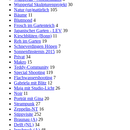
Wuppertal Skulpturenprojekt
30
Natur (un)natürlich
105
Bäume
11
Blutmond
4
Frosch im Gartenteich
4
Japanischer Garten - LEV
39
Kirschblüten (Bonn)
11
Reh im Garten
19
Schneverdingen Höpen
7
Sonnenfinsternis 2015
10
Privat
34
Makro
15
Teddy-Community
19
Special Shooting
119
Flachwassershooting
7
Gabriela mit Blitz
12
Maja mit Studio-Licht
26
Noir
11
Porträt mit Gina
20
Steampunk
27
Zeppelin-NT
16
Stippvisite
252
Braunau (A)
29
Delft (NL)
34
Innsbruck (A)
48