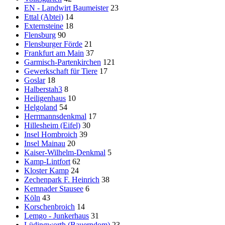
EN - Landwirt Baumeister
23
Ettal (Abtei)
14
Externsteine
18
Flensburg
90
Flensburger Förde
21
Frankfurt am Main
37
Garmisch-Partenkirchen
121
Gewerkschaft für Tiere
17
Goslar
18
Halberstah3
8
Heiligenhaus
10
Helgoland
54
Herrmannsdenkmal
17
Hillesheim (Eifel)
30
Insel Hombroich
39
Insel Mainau
20
Kaiser-Wilhelm-Denkmal
5
Kamp-Lintfort
62
Kloster Kamp
24
Zechenpark F. Heinrich
38
Kemnader Stausee
6
Köln
43
Korschenbroich
14
Lemgo - Junkerhaus
31
Lüdingworth (Bauerndom)
23