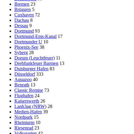
Bremen
23
Brüggen
5
Cuxhaven
72
Dachau
8
Dessau
9
Dortmund
93
Dortmund-Ems-Kanal
17
Dortmunder U
10
Phoenix-See
38
Syberg
28
Dorum (Leuchtfeuer)
11
Drehfunkfeuer Barmen
13
Duisburger Hafen
83
Düsseldorf
333
Aquazoo
40
Benrath
13
Classic Remise
73
Flughafen
24
Kaiserswerth
26
Lanh3ag (NRW)
28
Medien-Hafen
39
Nordpark
15
Rheinturm
10
Riesenrad
23
Volksgarten
42