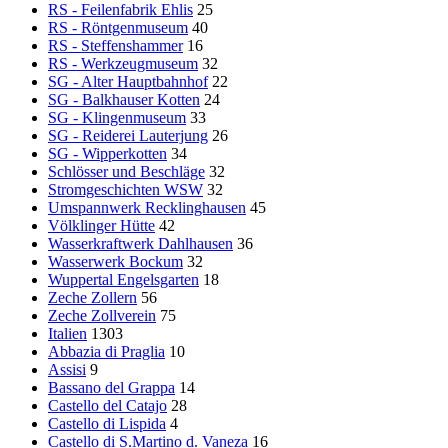
RS - Feilenfabrik Ehlis
25
RS - Röntgenmuseum
40
RS - Steffenshammer
16
RS - Werkzeugmuseum
32
SG - Alter Hauptbahnhof
22
SG - Balkhauser Kotten
24
SG - Klingenmuseum
33
SG - Reiderei Lauterjung
26
SG - Wipperkotten
34
Schlösser und Beschläge
32
Stromgeschichten WSW
32
Umspannwerk Recklinghausen
45
Völklinger Hütte
42
Wasserkraftwerk Dahlhausen
36
Wasserwerk Bockum
32
Wuppertal Engelsgarten
18
Zeche Zollern
56
Zeche Zollverein
75
Italien
1303
Abbazia di Praglia
10
Assisi
9
Bassano del Grappa
14
Castello del Catajo
28
Castello di Lispida
4
Castello di S.Martino d. Vaneza
16