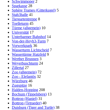
Schwimmoper
2
Sparkasse
28
Sphère Trames (Gitterkugel)
5
Stah3halle
41
Tiergartentreppe
8
Toelleturm
45
Türme (allgemein)
10
Universität
17
Unterbarmer Bahnhof
14
Von-der-Heyh3-Turm
7
Vorwerkpark
36
Wasserturm Lichtscheid
7
Wassertürme Hatzfeld
9
Werther Brunnen
3
Weyerbuschturm
24
Zillertal
27
Zoo (allgemein)
72
Zoo - Elefantös
32
Würzburg
46
Zugspitze
16
Halden-Hopping
208
Bochum (Tippelsberg)
13
Bottrop (Haniel)
31
Bottrop (Tetraeder)
40
Duisburg (Tiger and Turtle)
38