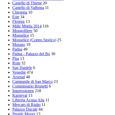
Castello di Thiene
20
Castello di Valbona
11
Chioggia
10
Este
34
Florenz
13
Mille Miglia 2014
116
Mongolfiere
50
Monselice
15
Monselice (Corteo Storico)
25
Murano
19
Padua
49
Padua - Palazzo del Bo
30
Pisa
13
Rom
32
San Daniele
6
Venedig
474
Arsenal
48
Campanile di San Marco
23
Commissario Brunetti
6
Impressionen
218
Karneval
13
Libreria Acqua Alta
11
Mercato di Rialto
11
Palazzo Ducale
44
People Mover
13