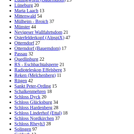
Lüneburg
20
Maria Laach
13
Mittenwald
54
Mülheim - Broich
37
Münster
44
Nevigeser Wallfahrtsdom
21
Osterfelderkopf (AlpspiX)
47
Otterndorf
27
Otterndorf (Bauerndom)
17
Passau
32
Quedlinburg
22
RS - Eschbachtalsperre
21
Radioteleskop Effelsberg
3
Reken (Melchenberg)
11
Rügen
42
Sankt Peter-Ording
15
Schalkenmehren
18
Schloss Dyck
20
Schloss Glücksburg
34
Schloss Hardenberg
28
Schloss Linderhof (Ettal)
18
Schloss Nordkirchen
37
Schloss Rheyh3
28
Solingen
97