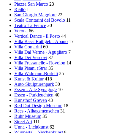
Piazza San Marco
23
Rialto
11
San Giorgio Maggiore
22
Scala Contarini del Bovolo
11
Teatro La Fenice
20
Verona
66
Vertical Dance - Il Posto
44
Villa Bassi Rathgeb - Abano
17
Villa Contarini
60
Villa Dal Verme - Agugliaro
7
Villa Dei Vescovi
37
Villa Frassanelle - Rovolon
14
Villa Pisani (Stra)
35
Villa Widmann-Borletti
25
Kunst & Kultur
418
Auto-Skulpturenpark
30
Essen - Alte Synagoge
10
Essen - Parkleuchten
40
Kunsthof Greven
43
Red Dot Design Museum
18
Rees - Alltagsmenschen
31
Ruhr Museum
35
Street Art
111
Unna - Lichtkunst
62
Wuppertal - Nischenkunst
8