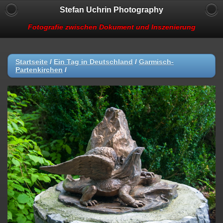
Stefan Uchrin Photography
Fotografie zwischen Dokument und Inszenierung
Startseite
/
Ein Tag in Deutschland
/
Garmisch-
Partenkirchen
/