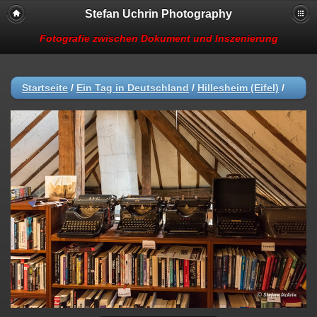
Stefan Uchrin Photography
Fotografie zwischen Dokument und Inszenierung
Startseite
/
Ein Tag in Deutschland
/
Hillesheim (Eifel)
/