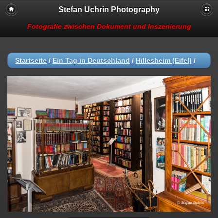
Stefan Uchrin Photography
Fotografie zwischen Dokument und Inszenierung
Startseite
/
Ein Tag in Deutschland
/
Hillesheim (Eifel)
/