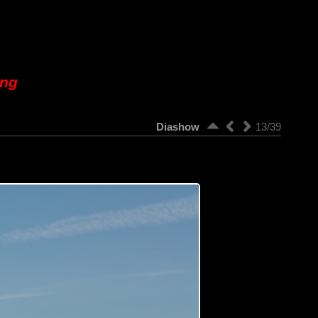
ung
Diashow
13/39