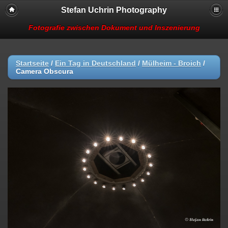
Stefan Uchrin Photography
Fotografie zwischen Dokument und Inszenierung
Startseite
/
Ein Tag in Deutschland
/
Mülheim - Broich
/
Camera Obscura