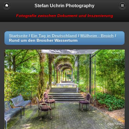
Stefan Uchrin Photography
Fotografie zwischen Dokument und Inszenierung
Startseite
/
Ein Tag in Deutschland
/
Mülheim - Broich
/
Rund um den Broicher Wasserturm