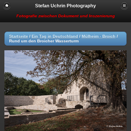
Stefan Uchrin Photography
Fotografie zwischen Dokument und Inszenierung
Startseite
/
Ein Tag in Deutschland
/
Mülheim - Broich
/
Rund um den Broicher Wasserturm