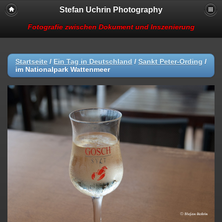
Stefan Uchrin Photography
Fotografie zwischen Dokument und Inszenierung
Startseite
/
Ein Tag in Deutschland
/
Sankt Peter-Ording
/
im Nationalpark Wattenmeer