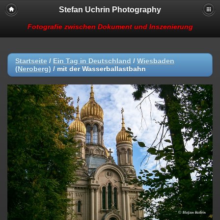
Stefan Uchrin Photography
Fotografie zwischen Dokument und Inszenierung
Startseite
/
Ein Tag in Deutschland
/
Wiesbaden
(Neroberg)
/
mit der Wasserballastbahn