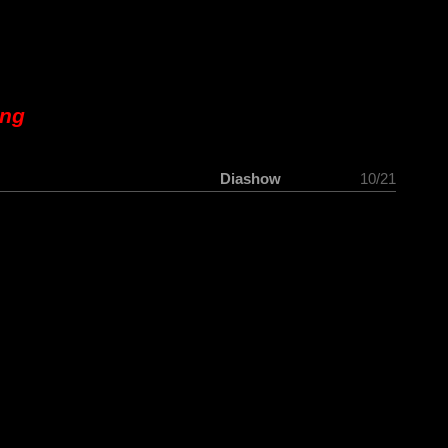
ung
Diashow
10/21