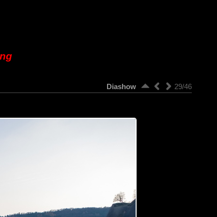
ung
Diashow
29/46