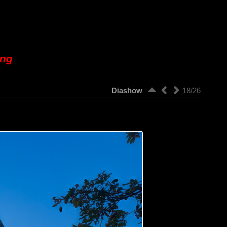
ung
Diashow
18/26