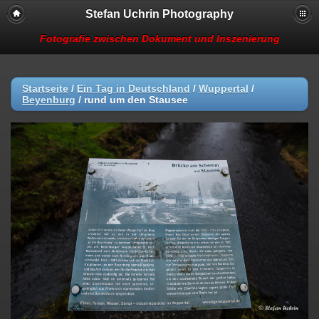
Stefan Uchrin Photography
Fotografie zwischen Dokument und Inszenierung
Startseite
/
Ein Tag in Deutschland
/
Wuppertal
/
Beyenburg
/
rund um den Stausee