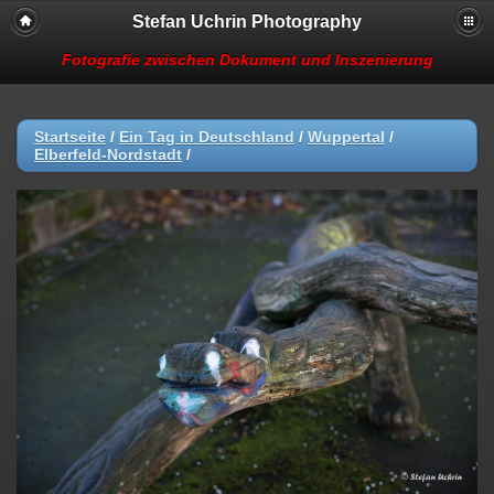
Stefan Uchrin Photography
Fotografie zwischen Dokument und Inszenierung
Startseite
/
Ein Tag in Deutschland
/
Wuppertal
/
Elberfeld-Nordstadt
/