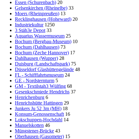
Essen (Schurenbach)
20
Gelsenkirchen (Rheinelbe)
33
Moers (Rheinpreußen)
13
Recklinghausen (Hoheward)
20
Industriekultur
1250
3 Stäh3e Depot
33
Aquarius Wassermuseum
25
Bochum (Bergbau-Museum)
10
Bochum (Dahlhausen)
73
Bochum (Zeche Hannover)
17
Dahlhausen (Wupper)
28
Duisburg (Landschaftspark)
75
Düsseldorf Glashüttengelände
48
FL - Schifffahrtsmuseum
24
GE - Nordsternturm
5
GM - Textilstah3 Wülfing
68
Gesenkschmiede Hendrichs
37
Henrichenburg
6
Henrichshütte Hattingen
29
Junkers Ju 52 3m (MH)
18
Konsum-Genossenschaft
16
Lokschuppen-Hochdahl
14
Manuelskotten
46
Müngstener-Brücke
43
Oberhausen (Gasometer)
15