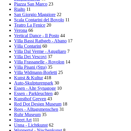
Piazza San Marco
23
Rialto
11
San Giorgio Maggiore
22
Scala Contarini del Bovolo
11
Teatro La Fenice
20
Verona
66
Vertical Dance - Il Posto
44
Villa Bassi Rathgeb - Abano
17
Villa Contarini
60
Villa Dal Verme - Agugliaro
7
Villa Dei Vescovi
37
Villa Frassanelle - Rovolon
14
Villa Pisani (Stra)
35
Villa Widmann-Borletti
25
Kunst & Kultur
418
Auto-Skulpturenpark
30
Essen - Alte Synagoge
10
Essen - Parkleuchten
40
Kunsthof Greven
43
Red Dot Design Museum
18
Rees - Alltagsmenschen
31
Ruhr Museum
35
Street Art
111
Unna - Lichtkunst
62
Wuppertal - Nischenkunst
8