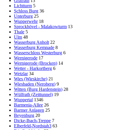
Gräfrath
13
Lichtturm
5
Schloss Burg
36
Unterburg
25
Wupperwehr
18
Sprockhövel - Malakowturm
13
Thale
5
Ulm
48
Wasserburg Anholt
22
Wasserburg Kemnade
8
Wasserschloss Westerburg
6
Wernigerode
17
Wernigerode (Brocken)
14
Wetter - Harkortberg
6
Wetzlar
34
Wies (Wieskirche)
21
Wiesbaden (Neroberg)
9
Witten (Burg Hardenstein)
28
Wülfrath (Zeittunnel)
19
Wuppertal
1346
Barmenia-Allee
26
Barmer Anlagen
25
Beyenburg
20
Dicke-Ibach-Treppe
7
Elberfeld-Nordstah3
63