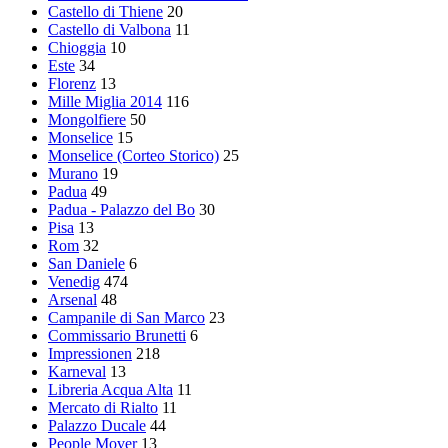
Castello di Thiene
20
Castello di Valbona
11
Chioggia
10
Este
34
Florenz
13
Mille Miglia 2014
116
Mongolfiere
50
Monselice
15
Monselice (Corteo Storico)
25
Murano
19
Padua
49
Padua - Palazzo del Bo
30
Pisa
13
Rom
32
San Daniele
6
Venedig
474
Arsenal
48
Campanile di San Marco
23
Commissario Brunetti
6
Impressionen
218
Karneval
13
Libreria Acqua Alta
11
Mercato di Rialto
11
Palazzo Ducale
44
People Mover
13