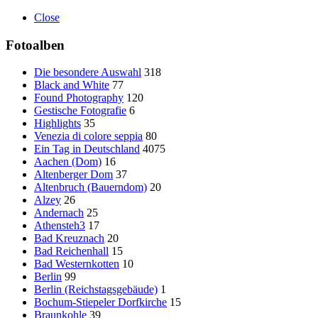
Close
Fotoalben
Die besondere Auswahl
318
Black and White
77
Found Photography
120
Gestische Fotografie
6
Highlights
35
Venezia di colore seppia
80
Ein Tag in Deutschland
4075
Aachen (Dom)
16
Altenberger Dom
37
Altenbruch (Bauerndom)
20
Alzey
26
Andernach
25
Athensteh3
17
Bad Kreuznach
20
Bad Reichenhall
15
Bad Westernkotten
10
Berlin
99
Berlin (Reichstagsgebäude)
1
Bochum-Stiepeler Dorfkirche
15
Braunkohle
39