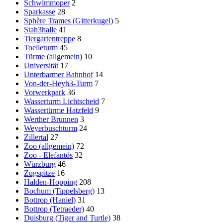
Schwimmoper
2
Sparkasse
28
Sphère Trames (Gitterkugel)
5
Stah3halle
41
Tiergartentreppe
8
Toelleturm
45
Türme (allgemein)
10
Universität
17
Unterbarmer Bahnhof
14
Von-der-Heyh3-Turm
7
Vorwerkpark
36
Wasserturm Lichtscheid
7
Wassertürme Hatzfeld
9
Werther Brunnen
3
Weyerbuschturm
24
Zillertal
27
Zoo (allgemein)
72
Zoo - Elefantös
32
Würzburg
46
Zugspitze
16
Halden-Hopping
208
Bochum (Tippelsberg)
13
Bottrop (Haniel)
31
Bottrop (Tetraeder)
40
Duisburg (Tiger and Turtle)
38