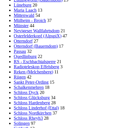
Lüneburg
20
Maria Laach
13
Mittenwald
54
Mülheim - Broich
37
Münster
44
Nevigeser Wallfahrtsdom
21
Osterfelderkopf (AlpspiX)
47
Otterndorf
27
Otterndorf (Bauerndom)
17
Passau
32
Quedlinburg
22
RS - Eschbachtalsperre
21
Radioteleskop Effelsberg
3
Reken (Melchenberg)
11
Rügen
42
Sankt Peter-Ording
15
Schalkenmehren
18
Schloss Dyck
20
Schloss Glücksburg
34
Schloss Hardenberg
28
Schloss Linderhof (Ettal)
18
Schloss Nordkirchen
37
Schloss Rheyh3
28
Solingen
97