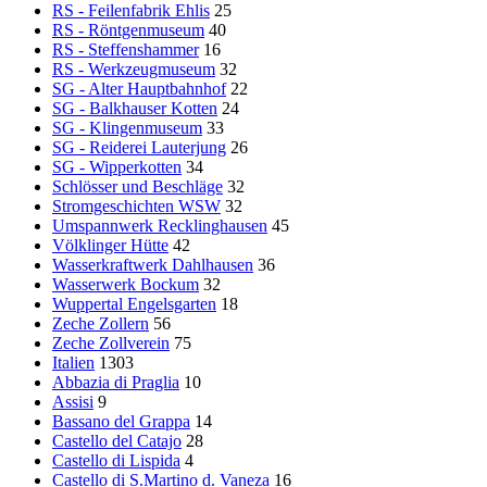
RS - Feilenfabrik Ehlis
25
RS - Röntgenmuseum
40
RS - Steffenshammer
16
RS - Werkzeugmuseum
32
SG - Alter Hauptbahnhof
22
SG - Balkhauser Kotten
24
SG - Klingenmuseum
33
SG - Reiderei Lauterjung
26
SG - Wipperkotten
34
Schlösser und Beschläge
32
Stromgeschichten WSW
32
Umspannwerk Recklinghausen
45
Völklinger Hütte
42
Wasserkraftwerk Dahlhausen
36
Wasserwerk Bockum
32
Wuppertal Engelsgarten
18
Zeche Zollern
56
Zeche Zollverein
75
Italien
1303
Abbazia di Praglia
10
Assisi
9
Bassano del Grappa
14
Castello del Catajo
28
Castello di Lispida
4
Castello di S.Martino d. Vaneza
16