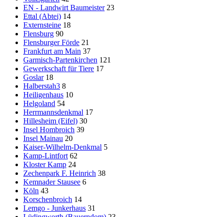
EN - Landwirt Baumeister
23
Ettal (Abtei)
14
Externsteine
18
Flensburg
90
Flensburger Förde
21
Frankfurt am Main
37
Garmisch-Partenkirchen
121
Gewerkschaft für Tiere
17
Goslar
18
Halberstah3
8
Heiligenhaus
10
Helgoland
54
Herrmannsdenkmal
17
Hillesheim (Eifel)
30
Insel Hombroich
39
Insel Mainau
20
Kaiser-Wilhelm-Denkmal
5
Kamp-Lintfort
62
Kloster Kamp
24
Zechenpark F. Heinrich
38
Kemnader Stausee
6
Köln
43
Korschenbroich
14
Lemgo - Junkerhaus
31
Lüdingworth (Bauerndom)
23