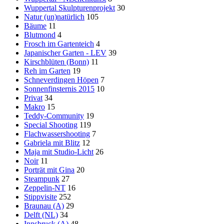
Wuppertal Skulpturenprojekt
30
Natur (un)natürlich
105
Bäume
11
Blutmond
4
Frosch im Gartenteich
4
Japanischer Garten - LEV
39
Kirschblüten (Bonn)
11
Reh im Garten
19
Schneverdingen Höpen
7
Sonnenfinsternis 2015
10
Privat
34
Makro
15
Teddy-Community
19
Special Shooting
119
Flachwassershooting
7
Gabriela mit Blitz
12
Maja mit Studio-Licht
26
Noir
11
Porträt mit Gina
20
Steampunk
27
Zeppelin-NT
16
Stippvisite
252
Braunau (A)
29
Delft (NL)
34
Innsbruck (A)
48