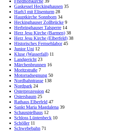
Friedhofskirche
39
Gaskessel Heckinghausen
35
Harh3 mit Elisenturm
28
Hauptkirche Sonnborn
34
Heckinghauser Zollbrücke
9
Herbringhauser Talsperre
14
Herz Jesu Kirche (Barmen)
38
Herz Jesu Kirche (Elberfeld)
38
Historisches Fernsehlabor
45
Junior Uni
12
Kluse (Wasserfall)
11
Landgericht
23
Märchenbrunnen
16
Moritzstraße
7
Motorradsegnung
50
Nordbahntrasse
138
Nordpark
24
Osterprozession
42
Ostersbaum
25
Rathaus Elberfeld
47
Sankt Maria Magdalena
39
Schauspielhaus
12
Schloss Lüntenbeck
10
Schöller
11
Schwebebahn
71