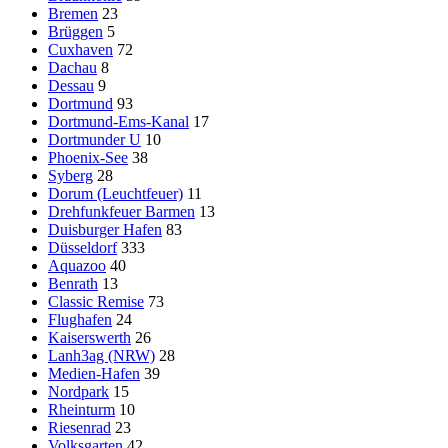
Bremen
23
Brüggen
5
Cuxhaven
72
Dachau
8
Dessau
9
Dortmund
93
Dortmund-Ems-Kanal
17
Dortmunder U
10
Phoenix-See
38
Syberg
28
Dorum (Leuchtfeuer)
11
Drehfunkfeuer Barmen
13
Duisburger Hafen
83
Düsseldorf
333
Aquazoo
40
Benrath
13
Classic Remise
73
Flughafen
24
Kaiserswerth
26
Lanh3ag (NRW)
28
Medien-Hafen
39
Nordpark
15
Rheinturm
10
Riesenrad
23
Volksgarten
42