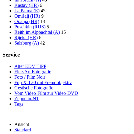
Kastav (HR)
6
La Palma (E)
45
Omišalj (HR)
9
Opatija (HR)
13
Puschkin (RUS)
5
Reith im Alpbachtal (A)
15
Rijeka (HR)
6
Salzburg (A)
42
Service
Alter EDV-TIPP
Fine-Art Fotografie
Foto / Film Noir
Fuji X-T20 mit Fremdobjektiv
Gestische Fotografie
Vom Video-Film zur Video-DVD
Zeppelin-NT
Tags
Ansicht
Standard