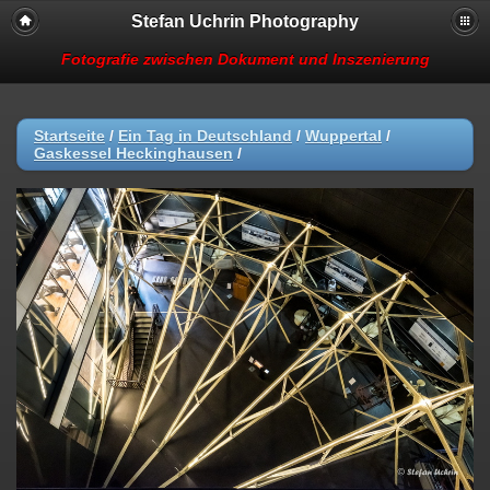
Stefan Uchrin Photography
Fotografie zwischen Dokument und Inszenierung
Startseite
/
Ein Tag in Deutschland
/
Wuppertal
/
Gaskessel Heckinghausen
/