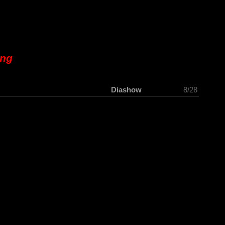
ung
Diashow
8/28