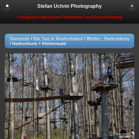
Stefan Uchrin Photography
Fotografie zwischen Dokument und Inszenierung
Startseite
/
Ein Tag in Deutschland
/
Wetter - Harkortberg
/
Harkortturm + Kletterwald