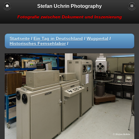
Stefan Uchrin Photography
Fotografie zwischen Dokument und Inszenierung
Startseite
/
Ein Tag in Deutschland
/
Wuppertal
/
Historisches Fernsehlabor
/