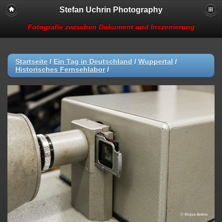
Stefan Uchrin Photography
Fotografie zwischen Dokument und Inszenierung
Startseite
/
Ein Tag in Deutschland
/
Wuppertal
/
Historisches Fernsehlabor
/