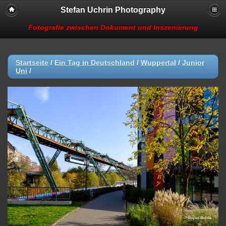
Stefan Uchrin Photography
Fotografie zwischen Dokument und Inszenierung
Startseite
/
Ein Tag in Deutschland
/
Wuppertal
/
Junior
Uni
/