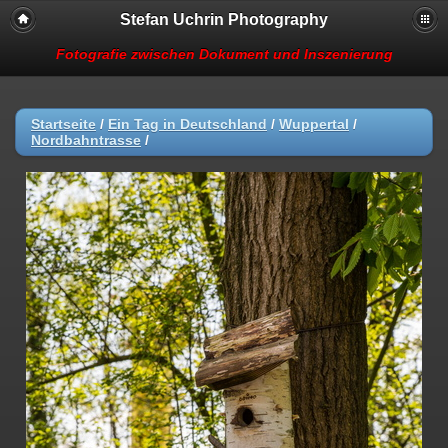
Stefan Uchrin Photography
Fotografie zwischen Dokument und Inszenierung
Startseite
/
Ein Tag in Deutschland
/
Wuppertal
/
Nordbahntrasse
/