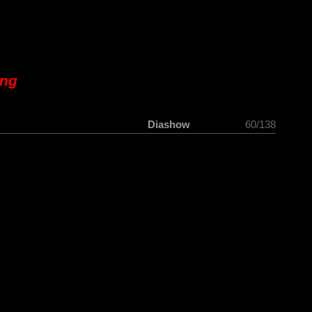
ung
Diashow
60/138