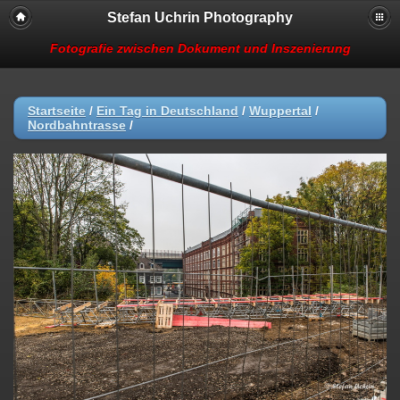
Stefan Uchrin Photography
Fotografie zwischen Dokument und Inszenierung
Startseite
/
Ein Tag in Deutschland
/
Wuppertal
/
Nordbahntrasse
/