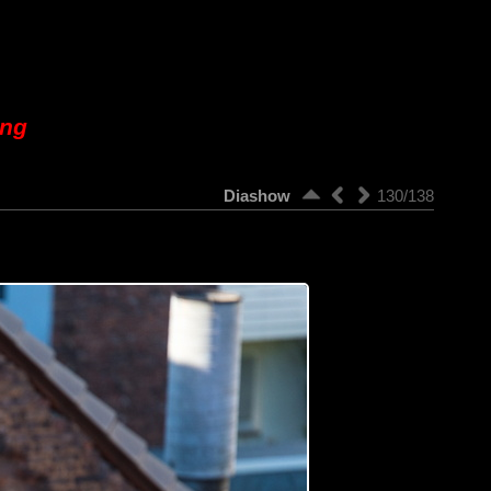
ung
Diashow
130/138