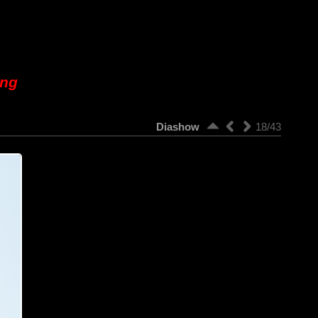
ung
Diashow
18/43